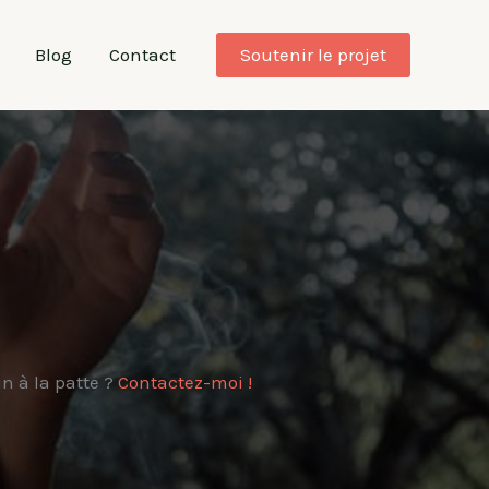
Blog
Contact
Soutenir le projet
n à la patte ?
Contactez-moi !