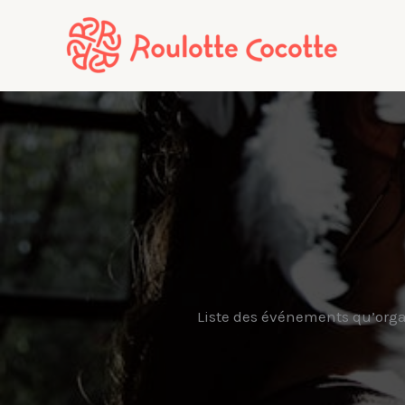
Aller
au
contenu
Liste des événements qu’organ