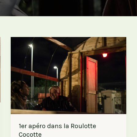
1er apéro dans la Roulotte
Cocotte