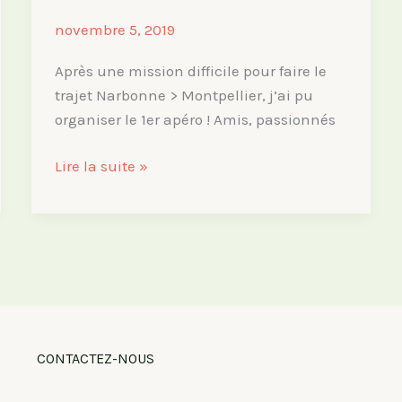
novembre 5, 2019
Après une mission difficile pour faire le
trajet Narbonne > Montpellier, j’ai pu
organiser le 1er apéro ! Amis, passionnés
1er
Lire la suite »
apéro
dans
la
Roulotte
Cocotte
CONTACTEZ-NOUS