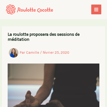
Aller
au
contenu
La roulotte proposera des sessions de
méditation
Par
Camille
/
février 25, 2020