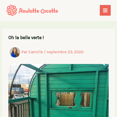
Aller
au
contenu
Oh la belle verte !
Par
Camille
/
septembre 23, 2020