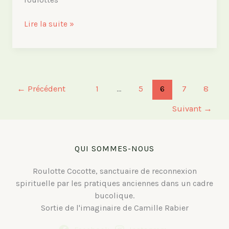
Premiers
Lire la suite »
plans
de
la
roulotte
←
Précédent
1
…
5
6
7
8
Suivant
→
QUI SOMMES-NOUS
Roulotte Cocotte, sanctuaire de reconnexion
spirituelle par les pratiques anciennes dans un cadre
bucolique.
Sortie de l'imaginaire de Camille Rabier