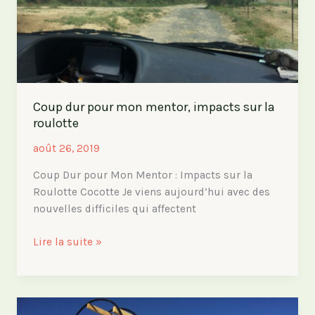
Coup dur pour mon mentor, impacts sur la
roulotte
août 26, 2019
Coup Dur pour Mon Mentor : Impacts sur la
Roulotte Cocotte Je viens aujourd’hui avec des
nouvelles difficiles qui affectent
Coup
Lire la suite »
dur
pour
mon
mentor,