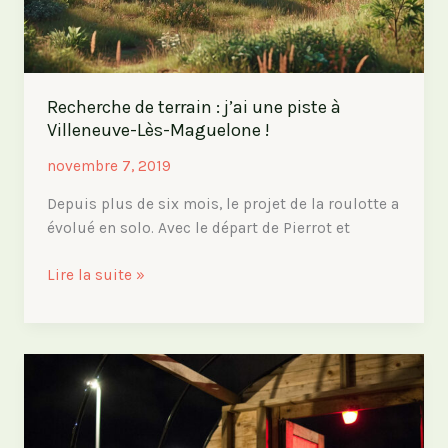
Recherche de terrain : j’ai une piste à
Villeneuve-Lès-Maguelone !
novembre 7, 2019
Depuis plus de six mois, le projet de la roulotte a
évolué en solo. Avec le départ de Pierrot et
Recherche
Lire la suite »
de
terrain
:
j’ai
une
piste
à