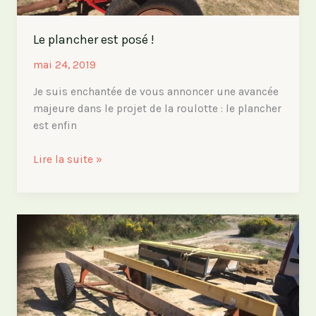
Le plancher est posé !
mai 24, 2019
Je suis enchantée de vous annoncer une avancée
majeure dans le projet de la roulotte : le plancher
est enfin
Le
Lire la suite »
plancher
est
posé
!