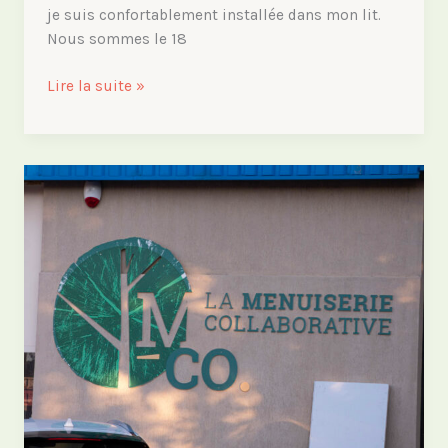
je suis confortablement installée dans mon lit.
Nous sommes le 18
Ramener
Lire la suite »
la
roulotte
à
Montpellier
:
soirée
catastrophe