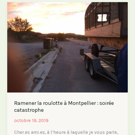
Roulotte
Cocotte
Ramener la roulotte à Montpellier : soirée
catastrophe
octobre 19, 2019
Cher.es ami.es, à l’heure à laquelle je vous parle,