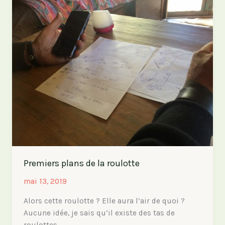
châssis
Premiers plans de la roulotte
mai 13, 2019
Alors cette roulotte ? Elle aura l’air de quoi ?
Aucune idée, je sais qu’il existe des tas de
roulottes