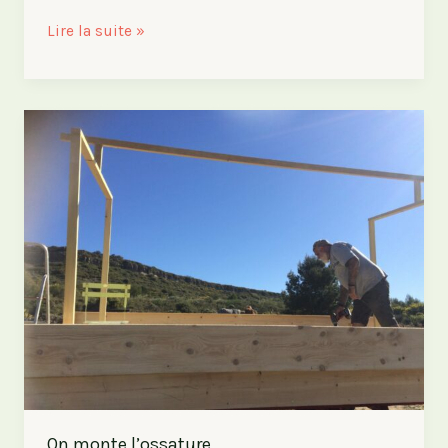
Arceaux,
Lire la suite »
le
coup
de
génie
On monte l’ossature