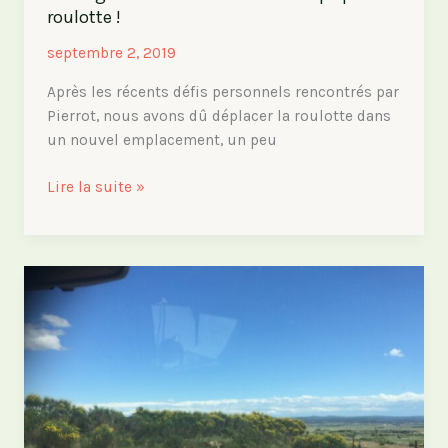
roulotte !
septembre 2, 2019
Après les récents défis personnels rencontrés par
Pierrot, nous avons dû déplacer la roulotte dans
un nouvel emplacement, un peu
Bardage
Lire la suite »
monté
:
une
nouvelle
étape
pour
la
roulotte
!