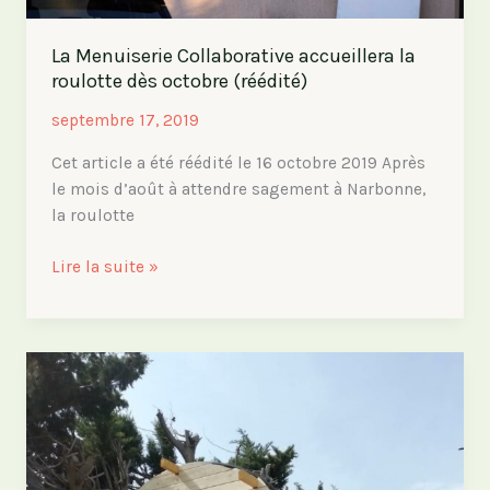
La Menuiserie Collaborative accueillera la
roulotte dès octobre (réédité)
septembre 17, 2019
Cet article a été réédité le 16 octobre 2019 Après
le mois d’août à attendre sagement à Narbonne,
la roulotte
La
Lire la suite »
Menuiserie
Collaborative
accueillera
la
roulotte
dès
octobre
(réédité)