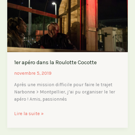
Villeneuve-
Lès-
Maguelone
!
1er apéro dans la Roulotte Cocotte
novembre 5, 2019
Après une mission difficile pour faire le trajet
Narbonne > Montpellier, j’ai pu organiser le 1er
apéro ! Amis, passionnés
1er
Lire la suite »
apéro
dans
la