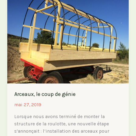
impacts
sur
la
roulotte
Arceaux, le coup de génie
mai 27, 2019
Lorsque nous avons terminé de monter la
structure de la roulotte, une nouvelle étape
s’annonçait : l’installation des arceaux pour