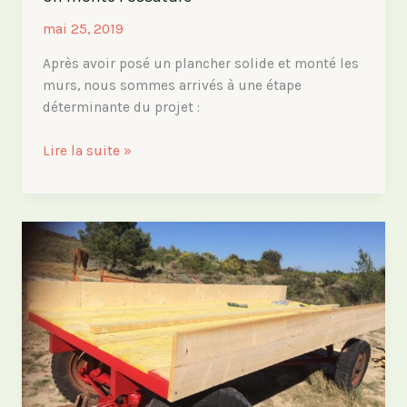
mai 25, 2019
Après avoir posé un plancher solide et monté les
murs, nous sommes arrivés à une étape
déterminante du projet :
On
Lire la suite »
monte
l’ossature