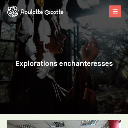
Aller
au
contenu
Explorations enchanteresses