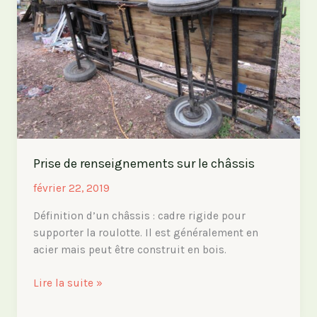
du
cirque
« Pacotille »
Prise de renseignements sur le châssis
février 22, 2019
Définition d’un châssis : cadre rigide pour
supporter la roulotte. Il est généralement en
acier mais peut être construit en bois.
Prise
Lire la suite »
de
renseignements