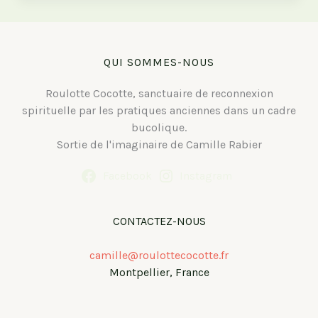
sur
le
châssis
QUI SOMMES-NOUS
Roulotte Cocotte, sanctuaire de reconnexion
spirituelle par les pratiques anciennes dans un cadre
bucolique.
Sortie de l'imaginaire de Camille Rabier
Facebook
Instagram
CONTACTEZ-NOUS
camille@roulottecocotte.fr
Montpellier, France