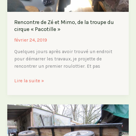
Rencontre de Zé et Mimo, de la troupe du
cirque « Pacotille »
février 24, 2019
Quelques jours après avoir trouvé un endroit
pour démarrer les travaux, je projette de
rencontrer un premier roulottier. Et pas
Rencontre
Lire la suite »
de
Zé
et
Mimo,
de
la
troupe