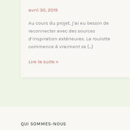
avril 30, 2019
Au cours du projet, j’ai eu besoin de
reconnecter avec des sources
d’inspiration extérieures. La roulotte
commence à vraiment se […]
Légendes
Lire la suite »
gitanes
sur
les
roulottes
QUI SOMMES-NOUS