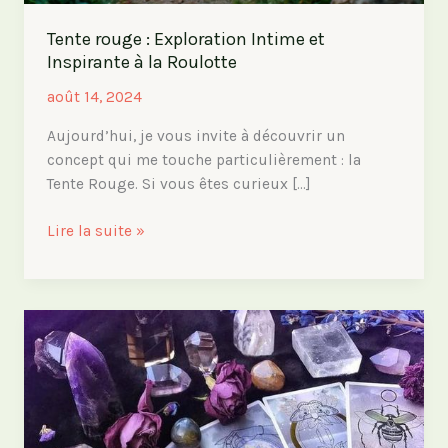
Tente rouge : Exploration Intime et
Inspirante à la Roulotte
août 14, 2024
Aujourd’hui, je vous invite à découvrir un
concept qui me touche particulièrement : la
Tente Rouge. Si vous êtes curieux […]
Tente
Lire la suite »
rouge
:
Exploration
Intime
et
Inspirante
à
la
Roulotte