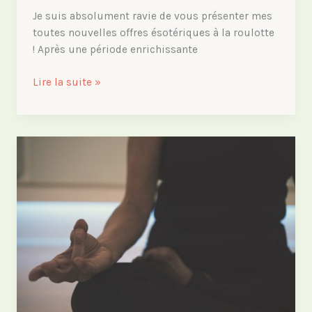
Je suis absolument ravie de vous présenter mes
toutes nouvelles offres ésotériques à la roulotte
! Après une période enrichissante
Je
Lire la suite »
dévoile
mes
nouvelles
offres
!