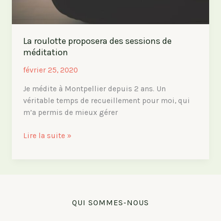
La roulotte proposera des sessions de
méditation
février 25, 2020
Je médite à Montpellier depuis 2 ans. Un
véritable temps de recueillement pour moi, qui
m’a permis de mieux gérer
La
Lire la suite »
roulotte
proposera
des
sessions
de
QUI SOMMES-NOUS
méditation