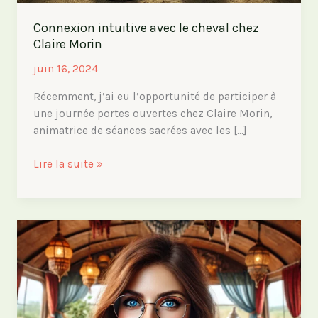
Connexion intuitive avec le cheval chez
Claire Morin
juin 16, 2024
Récemment, j’ai eu l’opportunité de participer à
une journée portes ouvertes chez Claire Morin,
animatrice de séances sacrées avec les […]
Connexion
Lire la suite »
intuitive
avec
le
cheval
chez
Claire
Morin