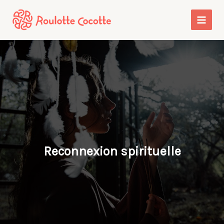
Aller
au
contenu
Reconnexion spirituelle