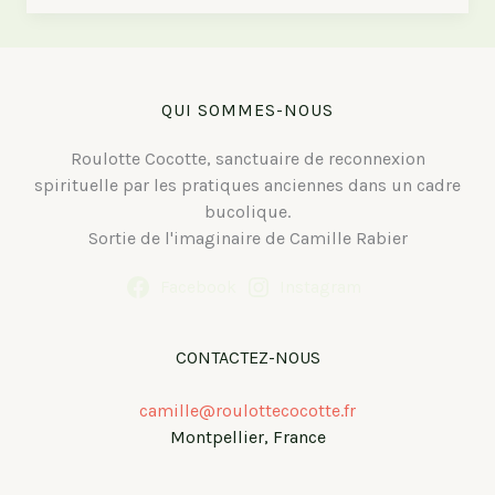
une
cagnotte
Leetchi
QUI SOMMES-NOUS
Roulotte Cocotte, sanctuaire de reconnexion
spirituelle par les pratiques anciennes dans un cadre
bucolique.
Sortie de l'imaginaire de Camille Rabier
Facebook
Instagram
CONTACTEZ-NOUS
camille@roulottecocotte.fr
Montpellier, France