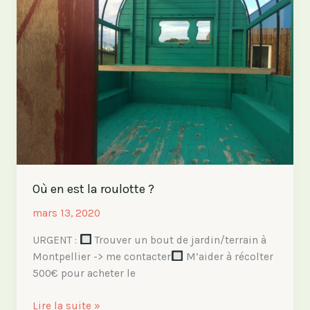
:
liste
des
contre-
parties
Où en est la roulotte ?
mars 13, 2020
URGENT :
Trouver un bout de jardin/terrain à
Montpellier -> me contacter
M’aider à récolter
500€ pour acheter le
Où
Lire la suite »